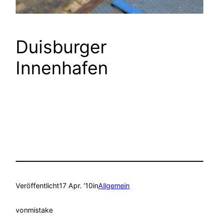
Duisburger
Innenhafen
Veröffentlicht
17 Apr. ’10
in
Allgemein
von
mistake