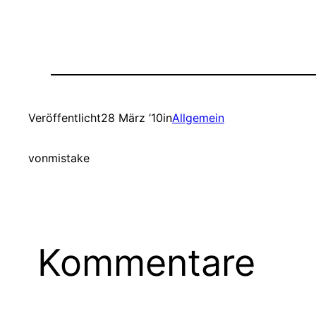
Veröffentlicht
28 März ’10
in
Allgemein
von
mistake
Kommentare