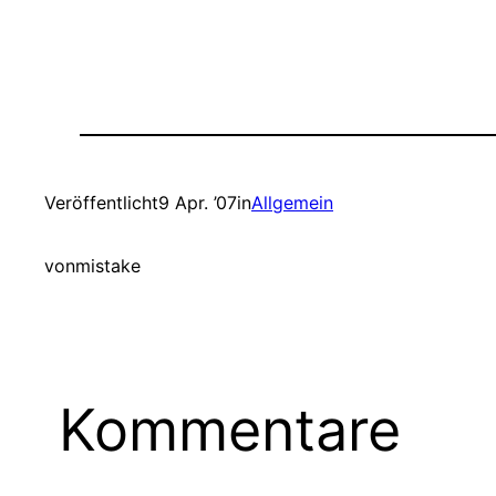
Veröffentlicht
9 Apr. ’07
in
Allgemein
von
mistake
Kommentare