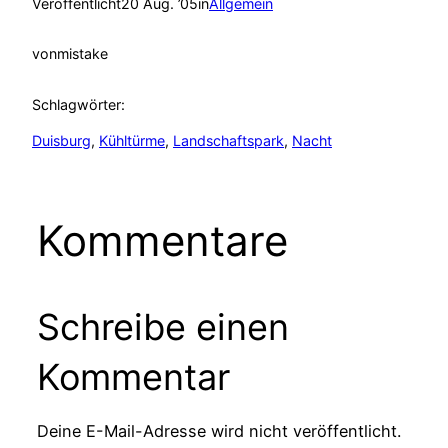
Veröffentlicht
20 Aug. ’05
in
Allgemein
von
mistake
Schlagwörter:
Duisburg
, 
Kühltürme
, 
Landschaftspark
, 
Nacht
Kommentare
Schreibe einen
Kommentar
Deine E-Mail-Adresse wird nicht veröffentlicht.